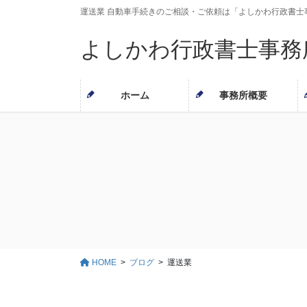
コ
ナ
運送業 自動車手続きのご相談・ご依頼は「よしかわ行政書士事
ン
ビ
テ
ゲ
よしかわ行政書士事務
ン
ー
ツ
シ
に
ョ
ホーム
事務所概要
移
ン
動
に
移
動
HOME
ブログ
運送業