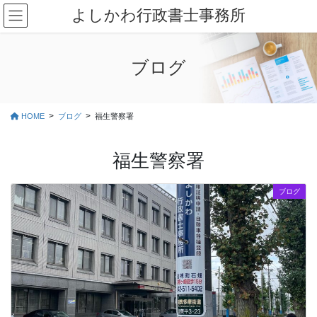
コ
ナ
よしかわ行政書士事務所
ン
ビ
テ
ゲ
ン
ー
ブログ
ツ
シ
に
ョ
移
ン
動
に
HOME
ブログ
福生警察署
移
動
福生警察署
ブログ