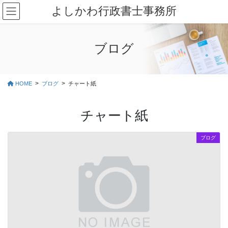
コ
ナ
よしかわ行政書士事務所
ン
ビ
テ
ゲ
ン
ー
ブログ
ツ
シ
に
ョ
移
ン
動
に
HOME
ブログ
チャート紙
移
動
チャート紙
ブログ